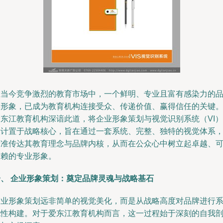
在当今竞争激烈的教育市场中，一个鲜明、专业且富有感染力的
牌形象，已成为教育机构连接受众、传递价值、赢得信任的关键
爱东江教育机构深谙此道，将企业形象策划与视觉识别系统（VI）
设计置于战略核心，旨在通过一套系统、完整、独特的视觉体系
精准传达其教育理念与品牌内核，从而在公众心中树立起卓越、
信赖的专业形象。
一、 企业形象策划：奠定品牌灵魂与战略基石
企业形象策划远非简单的视觉美化，而是从战略高度对品牌进行
统性构建。对于爱东江教育机构而言，这一过程始于深刻的自我