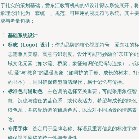
基于扎实的策划基础，爱东江教育机构的VI设计得以系统展开，将
抽象理念转化为一套统一、规范、可应用的视觉符号系统。其主
构成与考量包括：
基础系统设计
：
标志（Logo）设计
：作为品牌的核心视觉符号，爱东江的
志需兼具美感、寓意与识别度。设计可能巧妙融合“东江”的
域文化元素（如水流、桥梁，象征知识的流淌与连接），或
现“爱”与“教育”的温暖意象（如呵护的手形、成长的树木、打
的书本），同时确保造型简洁现代，易于记忆与传播。
标准色与辅助色
：主色调的选择至关重要，可能采用象征智
慧、沉稳与信任的蓝色系，或代表活力、希望与成长的绿色
橙色系，并搭配协调的辅助色系，以应对不同场景的情感表
达。
专用字体
：选定用于品牌名称、标语及重要信息的标准字体
确保视觉风格的统一性与专业性。